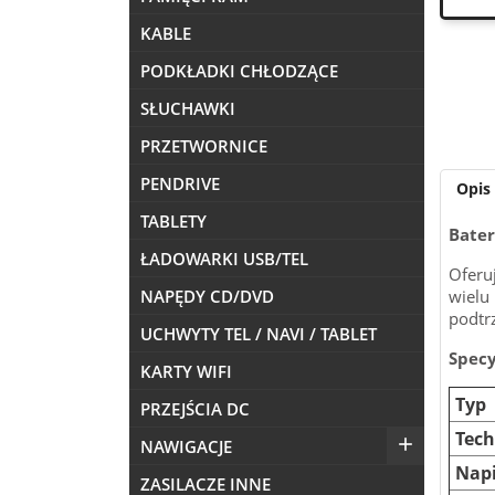
KABLE
PODKŁADKI CHŁODZĄCE
SŁUCHAWKI
PRZETWORNICE
PENDRIVE
Opis
TABLETY
Bater
ŁADOWARKI USB/TEL
Ofer
wielu
NAPĘDY CD/DVD
podtr
UCHWYTY TEL / NAVI / TABLET
Specy
KARTY WIFI
Typ
PRZEJŚCIA DC
Tech

NAWIGACJE
Napi
ZASILACZE INNE