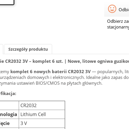
Odbie
Odbierz z
stacjonarn
Szczegóły produktu
ie CR2032 3V – komplet 6 szt. | Nowe, litowe ogniwa guzik
ujemy
komplet 6 nowych baterii CR2032 3V
— popularnych, li
 urządzeniach domowych i elektronicznych. Idealne jako zapas do
zymania ustawień BIOS/CMOS na płytach głównych.
fikacja:
CR2032
nologia
Lithium Cell
ęcie
3 V