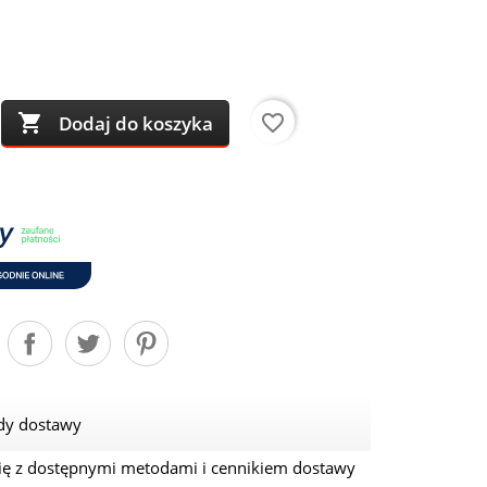

favorite_border
Dodaj do koszyka
dy dostawy
ię z dostępnymi metodami i cennikiem dostawy