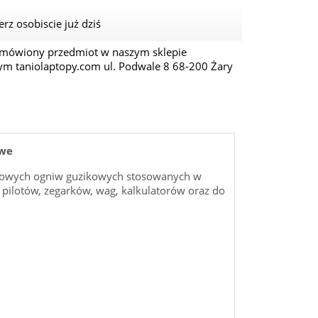
rz osobiscie już dziś
amówiony przedmiot w naszym sklepie
ym taniolaptopy.com ul. Podwale 8 68-200 Żary
owe
towych ogniw guzikowych stosowanych w
 pilotów, zegarków, wag, kalkulatorów oraz do