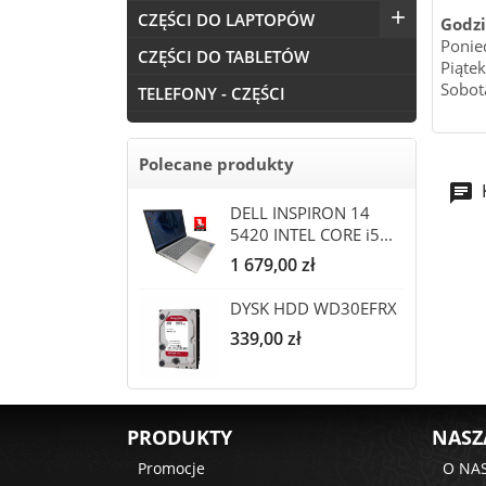

CZĘŚCI DO LAPTOPÓW
Godzi
Ponie
CZĘŚCI DO TABLETÓW
Piątek
Sobot
TELEFONY - CZĘŚCI
Polecane produkty
DELL INSPIRON 14
5420 INTEL CORE i5...
Cena
1 679,00 zł
DYSK HDD WD30EFRX
Cena
339,00 zł
PRODUKTY
NASZ
Promocje
O NA