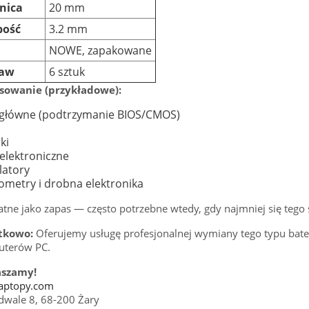
nica
20 mm
bość
3.2 mm
n
NOWE, zapakowane
taw
6 sztuk
sowanie (przykładowe):
 główne (podtrzymanie BIOS/CMOS)
ki
elektroniczne
latory
metry i drobna elektronika
atne jako zapas — często potrzebne wtedy, gdy najmniej się tego
tkowo:
Oferujemy usługę profesjonalnej wymiany tego typu bater
terów PC.
aszamy!
laptopy.com
odwale 8, 68-200 Żary