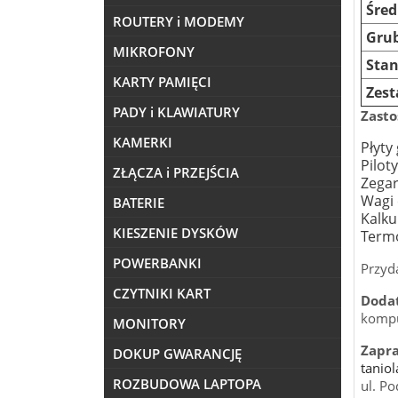
Śred
ROUTERY i MODEMY
Gru
MIKROFONY
Sta
KARTY PAMIĘCI
Zes
PADY i KLAWIATURY
Zasto
KAMERKI
Płyty
Piloty
ZŁĄCZA i PRZEJŚCIA
Zegar
Wagi 
BATERIE
Kalku
KIESZENIE DYSKÓW
Termo
POWERBANKI
Przyd
CZYTNIKI KART
Doda
kompu
MONITORY
Zapr
DOKUP GWARANCJĘ
tanio
ROZBUDOWA LAPTOPA
ul. P