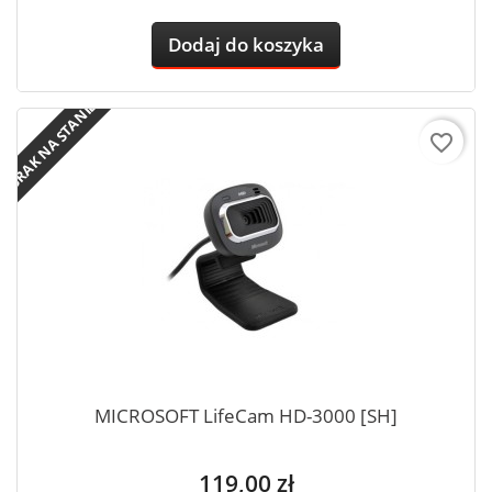
Dodaj do koszyka
BRAK NA STANIE
favorite_border
MICROSOFT LifeCam HD-3000 [SH]
Cena
119,00 zł