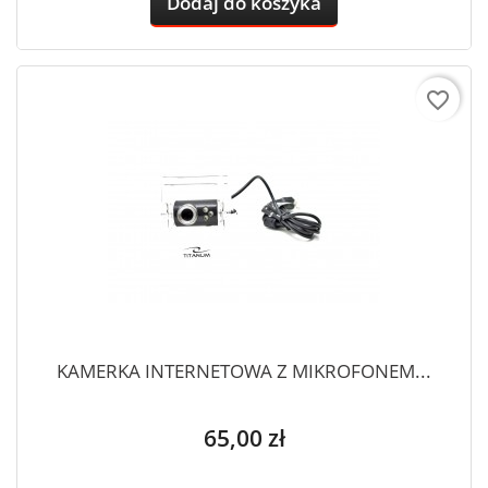
Dodaj do koszyka
favorite_border
KAMERKA INTERNETOWA Z MIKROFONEM...
Cena
65,00 zł