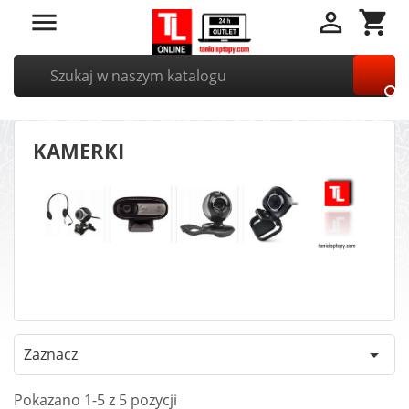


shopping_cart

KAMERKI
Zaznacz

Pokazano 1-5 z 5 pozycji