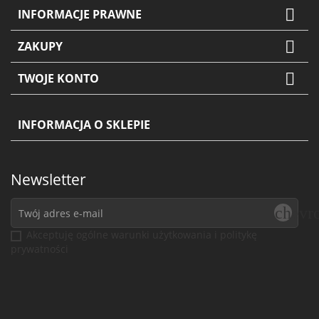

INFORMACJE PRAWNE

ZAKUPY

TWOJE KONTO
INFORMACJA O SKLEPIE
Newsletter
chevr
Akceptuję ogólne warunki użytkowania i politykę
prywatności
Facebook