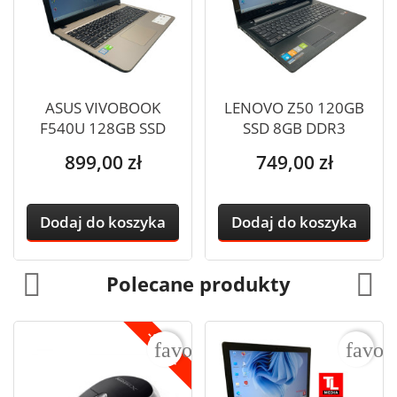
ASUS VIVOBOOK
LENOVO Z50 120GB
F540U 128GB SSD
SSD 8GB DDR3
8GB...
WINDOWS 11
Cena
Cena
899,00 zł
749,00 zł
Dodaj do koszyka
Dodaj do koszyka
Polecane produkty
-8,10 ZŁ
rite_border
favorite_border
favor