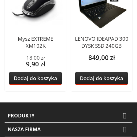
Mysz EXTREME
LENOVO IDEAPAD 300
XM102K
DYSK SSD 240GB
8GB...
Cena
Cena
849,00 zł
18,00 zł
Cena
podstawowa
9,90 zł
Dodaj do koszyka
Dodaj do koszyka

PRODUKTY

NASZA FIRMA