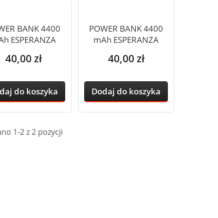
WER BANK 4400
POWER BANK 4400
Ah ESPERANZA
mAh ESPERANZA
HARDON...
HARDON...
Cena
Cena
40,00 zł
40,00 zł
daj do koszyka
Dodaj do koszyka
no 1-2 z 2 pozycji