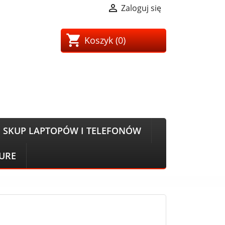

Zaloguj się
shopping_cart
Koszyk
(0)
SKUP LAPTOPÓW I TELEFONÓW
CURE