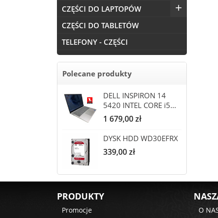

CZĘŚCI DO LAPTOPÓW
CZĘŚCI DO TABLETÓW
TELEFONY - CZĘŚCI
Polecane produkty
DELL INSPIRON 14
5420 INTEL CORE i5...
Cena
1 679,00 zł
DYSK HDD WD30EFRX
Cena
339,00 zł
PRODUKTY
NASZ
Promocje
O NA