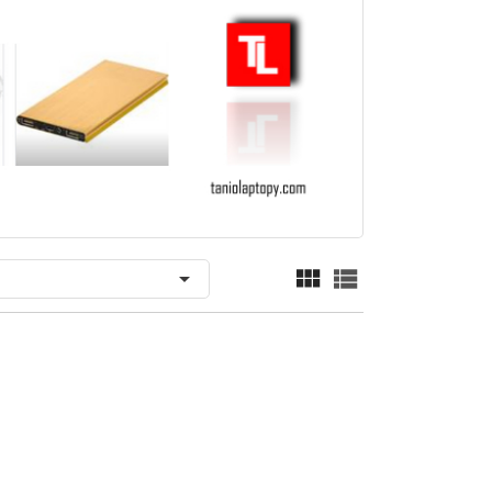


