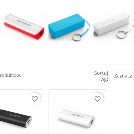
Sortuj
produktów.
Zaznacz
wg:
favorite_border
favorite_border