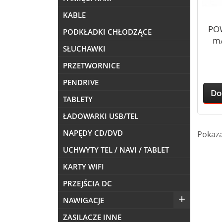
KABLE
PO
PODKŁADKI CHŁODZĄCE
m
SŁUCHAWKI
PRZETWORNICE
PENDRIVE
Do
TABLETY
ŁADOWARKI USB/TEL
NAPĘDY CD/DVD
Pokaza
UCHWYTY TEL / NAVI / TABLET
KARTY WIFI
PRZEJŚCIA DC

NAWIGACJE
ZASILACZE INNE