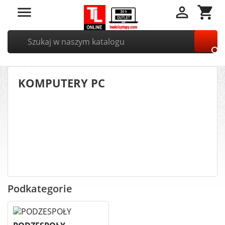


shopping_cart

KOMPUTERY PC
Podkategorie