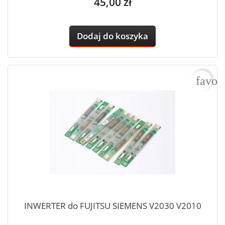
Cena
45,00 zł
Dodaj do koszyka
favor
INWERTER do FUJITSU SIEMENS V2030 V2010