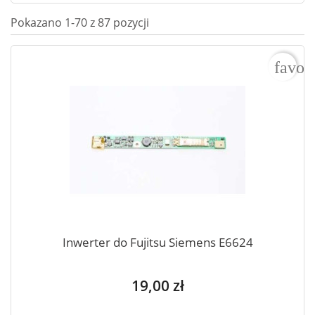
Pokazano 1-70 z 87 pozycji
favor
Inwerter do Fujitsu Siemens E6624
Cena
19,00 zł