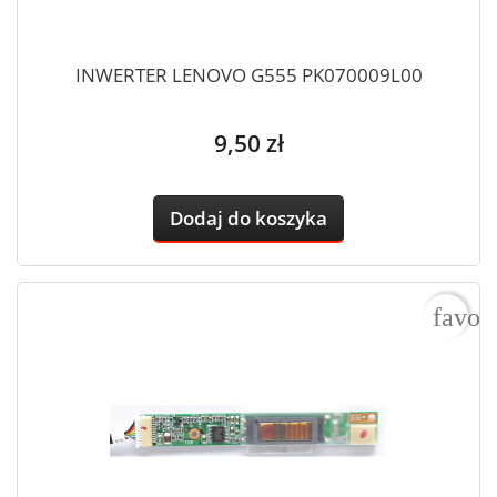
INWERTER LENOVO G555 PK070009L00
Cena
9,50 zł
Dodaj do koszyka
favor