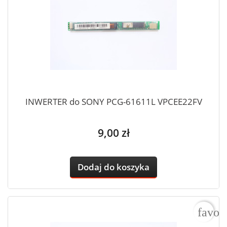
INWERTER do SONY PCG-61611L VPCEE22FV
Cena
9,00 zł
Dodaj do koszyka
favor