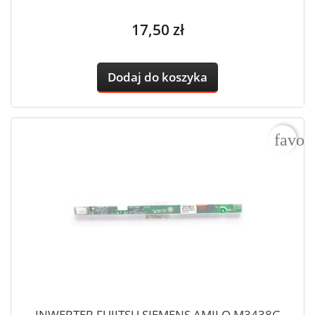
Cena
17,50 zł
Dodaj do koszyka
favor
INWERTER FUJITSU SIEMENS AMILO M3438G