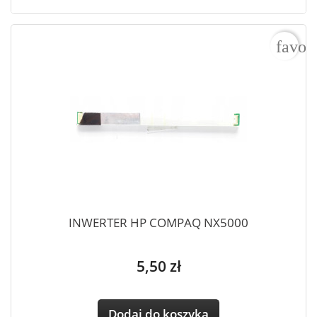
favor
INWERTER HP COMPAQ NX5000
Cena
5,50 zł
Dodaj do koszyka