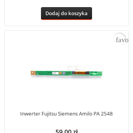
Dodaj do koszyka
favor
Inwerter Fujitsu Siemens Amilo PA 2548
Cena
59,00 zł