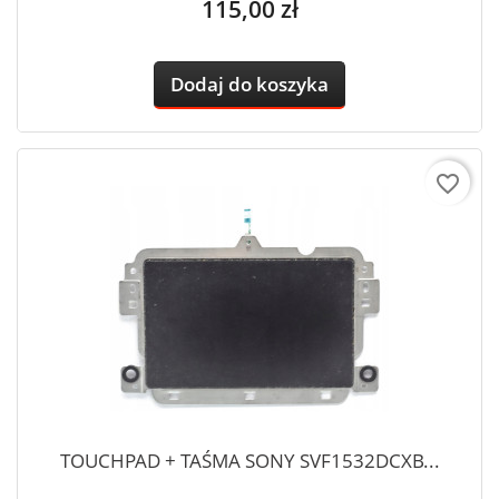
Cena
115,00 zł
Dodaj do koszyka
favorite_border
TOUCHPAD + TAŚMA SONY SVF1532DCXB...