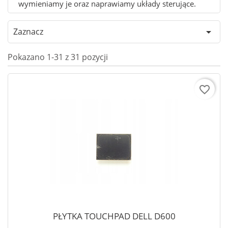
wymieniamy je oraz naprawiamy układy sterujące.
Zaznacz

Pokazano 1-31 z 31 pozycji
favorite_border
PŁYTKA TOUCHPAD DELL D600