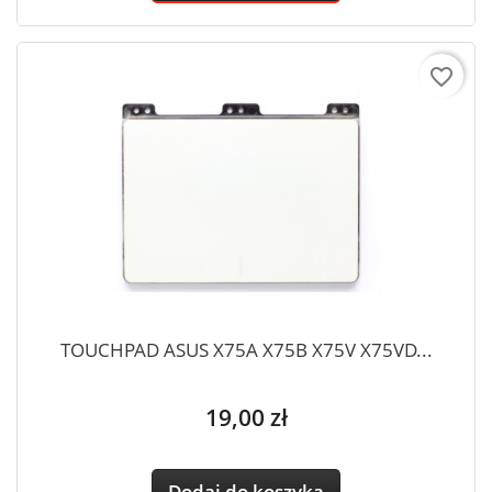
favorite_border
TOUCHPAD ASUS X75A X75B X75V X75VD...
Cena
19,00 zł
Dodaj do koszyka