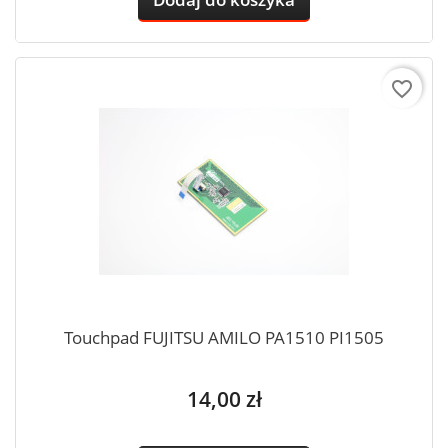
favorite_border
Touchpad FUJITSU AMILO PA1510 PI1505
Cena
14,00 zł