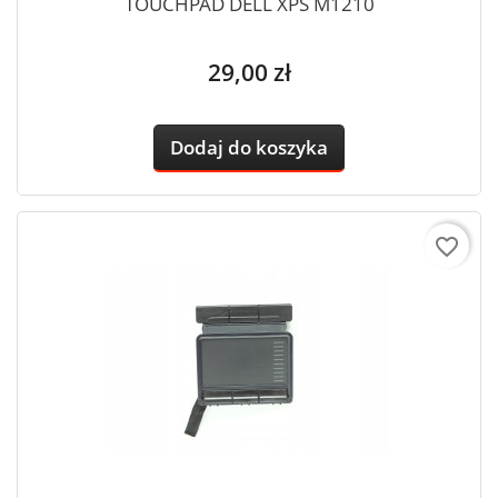
TOUCHPAD DELL XPS M1210
Cena
29,00 zł
Dodaj do koszyka
favorite_border